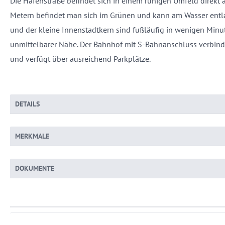
Die Hafenstraße befindet sich in einem ruhigen Umfeld direk
Metern befindet man sich im Grünen und kann am Wasser entla
und der kleine Innenstadtkern sind fußläufig in wenigen Minut
unmittelbarer Nähe. Der Bahnhof mit S-Bahnanschluss verbin
und verfügt über ausreichend Parkplätze.
DETAILS
MERKMALE
DOKUMENTE