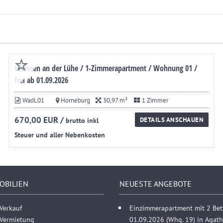
Wohnen an der Lühe / 1-Zimmerapartment / Wohnung 01 /
frei ab 01.09.2026
WadL01
Horneburg
30,97 m²
1 Zimmer
670,00 EUR /
DETAILS ANSCHAUEN
brutto inkl
Steuer und aller Nebenkosten
OBILIEN
NEUESTE ANGEBOTE
Verkauf
Einzimmerapartment mit 2 Bett
 Vermietung
01.09.2026 (Whg. 19) in Agat