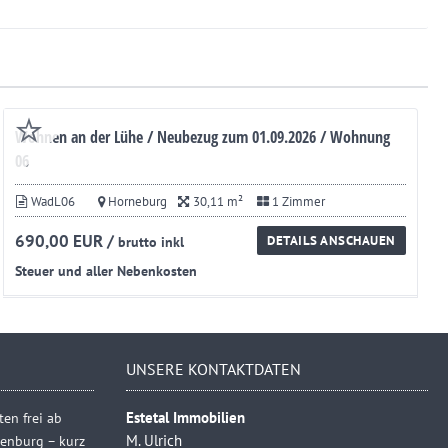
Wohnen an der Lühe / Neubezug zum 01.09.2026 / Wohnung
06
WadL06
Horneburg
30,11 m²
1 Zimmer
690,00 EUR /
DETAILS ANSCHAUEN
brutto inkl
Steuer und aller Nebenkosten
UNSERE KONTAKTDATEN
en frei ab
Estetal Immobilien
henburg – kurz
M. Ulrich