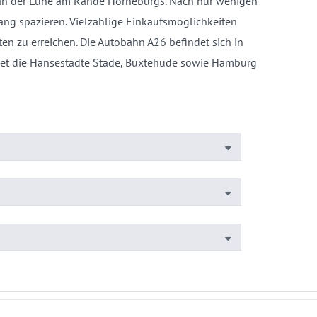
t an der Lühe am Rande Horneburgs. Nach nur wenigen
ng spazieren. Vielzählige Einkaufsmöglichkeiten
en zu erreichen. Die Autobahn A26 befindet sich in
det die Hansestädte Stade, Buxtehude sowie Hamburg