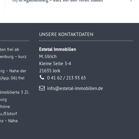
UNSERE KONTAKTDATEN
en frei ab
Estetal Immobilien
henburg – kurz
M. Ulrich
Kleine Seite 3-4
rg – Nahe der
21635 Jork
App. 06) frei
0 41 62 / 213 93 65
info@estetal-immobilien.de
lmöblierte 3 Zi.
urg
chöne
./Elstorf
nz – Nähe