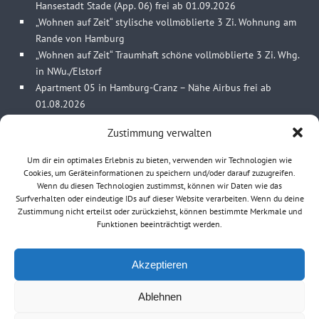
Hansestadt Stade (App. 06) frei ab 01.09.2026
„Wohnen auf Zeit“ stylische vollmöblierte 3 Zi. Wohnung am
Rande von Hamburg
„Wohnen auf Zeit“ Traumhaft schöne vollmöblierte 3 Zi. Whg.
in NWu./Elstorf
Apartment 05 in Hamburg-Cranz – Nähe Airbus frei ab
01.08.2026
Zustimmung verwalten
UNSERE KONTAKTDATEN
Um dir ein optimales Erlebnis zu bieten, verwenden wir Technologien wie
Cookies, um Geräteinformationen zu speichern und/oder darauf zuzugreifen.
Wenn du diesen Technologien zustimmst, können wir Daten wie das
Estetal Immobilien
Surfverhalten oder eindeutige IDs auf dieser Website verarbeiten. Wenn du deine
M. Ulrich
Zustimmung nicht erteilst oder zurückziehst, können bestimmte Merkmale und
Kleine Seite 3-4
Funktionen beeinträchtigt werden.
21635 Jork
0 41 62 / 213 93 65
Akzeptieren
info@estetal-immobilien.de
Ablehnen