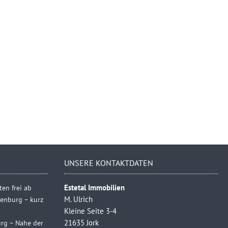
UNSERE KONTAKTDATEN
en frei ab
Estetal Immobilien
henburg – kurz
M. Ulrich
Kleine Seite 3-4
rg – Nahe der
21635 Jork