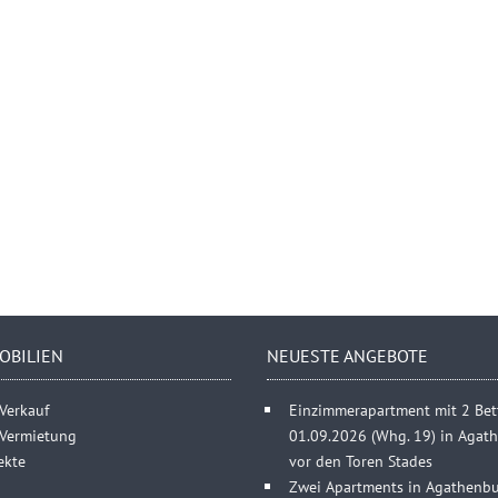
OBILIEN
NEUESTE ANGEBOTE
Verkauf
Einzimmerapartment mit 2 Bett
 Vermietung
01.09.2026 (Whg. 19) in Agat
ekte
vor den Toren Stades
Zwei Apartments in Agathenbu