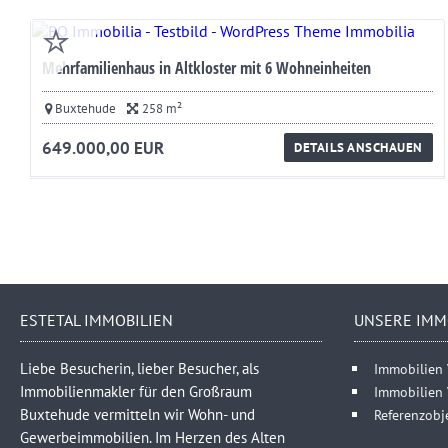
Mehrfamilienhaus in Altkloster mit 6 Wohneinheiten
Buxtehude
258 m²
649.000,00 EUR
DETAILS ANSCHAUEN
ESTETAL IMMOBILIEN
UNSERE IMM
Liebe Besucherin, lieber Besucher, als
Immobilien 
Immobilienmakler für den Großraum
Immobilien
Buxtehude vermitteln wir Wohn- und
Referenzobj
Gewerbeimmobilien. Im Herzen des Alten