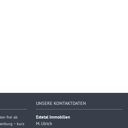
UNSERE KONTAKTDATEN
en frei ab
Estetal Immobilien
henburg – kurz
M. Ulrich